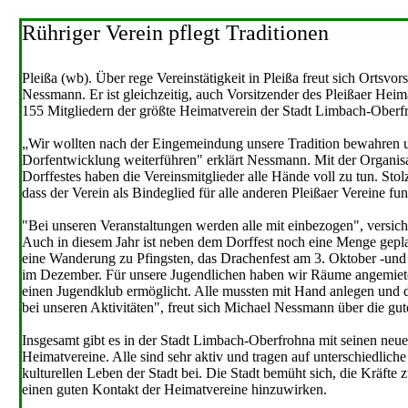
Rühriger Verein pflegt Traditionen
Pleißa (wb). Über rege Vereinstätigkeit in Pleißa freut sich Ortsvor
Nessmann. Er ist gleichzeitig, auch Vorsitzender des Pleißaer Heima
155 Mitgliedern der größte Heimatverein der Stadt Limbach-Oberfr
„Wir wollten nach der Eingemeindung unsere Tradition bewahren un
Dorfentwicklung weiterführen" erklärt Nessmann. Mit der Organisa
Dorffestes haben die Vereinsmitglieder alle Hände voll zu tun. Stolz
dass der Verein als Bindeglied für alle anderen Pleißaer Vereine fun
"Bei unseren Veranstaltungen werden alle mit einbezogen", versiche
Auch in diesem Jahr ist neben dem Dorffest noch eine Menge gepla
eine Wanderung zu Pfingsten, das Drachenfest am 3. Oktober -und
im Dezember. Für unsere Jugendlichen haben wir Räume angemiete
einen Jugendklub ermöglicht. Alle mussten mit Hand anlegen und d
bei unseren Aktivitäten", freut sich Michael Nessmann über die g
Insgesamt gibt es in der Stadt Limbach-Oberfrohna mit seinen neuen
Heimatvereine. Alle sind sehr aktiv und tragen auf unterschiedlic
kulturellen Leben der Stadt bei. Die Stadt bemüht sich, die Kräfte
einen guten Kontakt der Heimatvereine hinzuwirken.