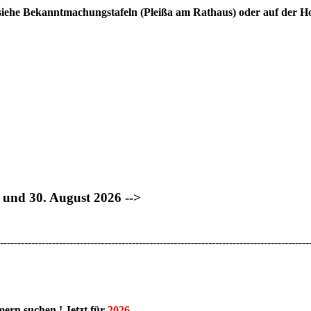
ng siehe Bekanntmachungstafeln (Pleißa am Rathaus) oder auf der
. und 30. August 2026 -->
-----------------------------------------------------------------------------------------
mmern
suchen !
Jetzt für
2026
.