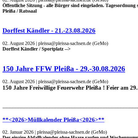
Öffentliche Sitzung - alle Bürger sind eingeladen. Tagesordnu
Pleißa / Ratssaal
Dorffest Kändler - 21.-23.08.2026
‎0‎2.
‎August ‎2026 | pleissa@pleissa-sachsen.de (
GeMo
)
Dorffest Kändler / Sportplatz -->
150 Jahre FFW Pleißa - 29.-30.08.2026
‎0‎2.
‎August ‎2026 | pleissa@pleissa-sachsen.de (GeMo)
150 Jahre Freiwillige Feuerwehr Pleißa ! Feier am 29
----------------------------------------------------------------------------------------
**<2026>Müllkalender Pleißa<2026>**
‎02. Januar 2026 ‏‎| pleissa@pleissa-sachsen.de (GeMo)
Der einzige Abfallkalender ohne Haare raufen und Wochennu