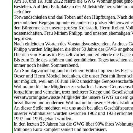
Am 18. und 19. Juni 2022 feierte die GWG Wohnungsbaugenos­
Bestehen. Auf dem Parkplatz an der Mit­telstraße herrschte im u
sich über
Tor­wandschießen und das Toben auf den Hüpfburgen. Nach den
persönlichen Begegnung untereinander ein großer Stellenwert 
den Bürgermeister un­serer großen Kreisstadt, Herrn Robert 
nossenschaften, Frau Miriam Philipp, und unseren ehemaligen
begrüßen.
Nach einleiteten Worten des Vorstandsvorsitzenden, Andreas G
Philipp wurden Mitglieder, die über 50 Jahre der GWG angehör
Dietrich von Harras im Festzelt vorbei und erheiterte die Gäst
Bis zum Ende des schönen und gemütlichen Tages tauschten sic
immer noch heißen Sommerabend.
Am Sonntagvormittag fand mit einem Frühschoppen des Fest s
Oeser und Herrn Möckel bedanken, die unser Fest mit Ihren sch
nur möglich, weil am 16.Juni 1902 umsichti­ge Genossenschaft
Wohnraum für Ihre Mitglieder zu schaffen. Unsere Genossenscha
fortgeführt und vermehrt, trotz mehrerer Kriege und Gesellscha
verantwortungsbewusste Mitglieder die unsere GWG zu dem gema
bezahlbaren und modernen Wohnraum in unserer Heimatstadt un
An dieser Stelle möchten wir uns auch bei allen Geschäftspart­n
unserer Wohnhäuser wurden zwischen 1902 und 1938 errichtet a
1997 und 1999 gebaut wurden.
In den letzten 25 Jahren hat die GWG über 90% ihres Wohnung
Millionen Euro komplett saniert und modernisiert.