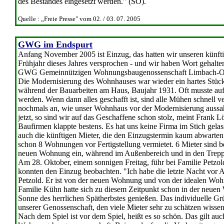
des Bestandes eingesetzt werden." (SO).
Quelle : „Freie Presse" vom 02. / 03. 07. 2005
GWG im Endspurt
Anfang November 2005 ist Einzug, das hatten wir unseren künf
Frühjahr dieses Jahres versprochen - und wir haben Wort gehalten
GWG Gemeinnützigen Wohnungsbaugenossenschaft Limbach-Ob
Die Modernisierung des Wohnhauses war wieder ein hartes Stück
während der Bauarbeiten am Haus, Baujahr 1931. Oft musste auf 
werden. Wenn dann alles geschafft ist, sind alle Mühen schnell ve
nochmals an, wie unser Wohnhaus vor der Modernisierung aussah
jetzt, so sind wir auf das Geschaffene schon stolz, meint Frank
Baufirmen klappte bestens. Es hat uns keine Firma im Stich gela
auch die künftigen Mieter, die den Einzugstermin kaum abwart
schon 8 Wohnungen vor Fertigstellung vermietet. 6 Mieter sind be
neuen Wohnung ein, während im Außenbereich und in den Treppe
Am 28. Oktober, einem sonnigen Freitag, führ bei Familie Petz
konnten den Einzug beobachten. "Ich habe die letzte Nacht vor
Petzold. Er ist von der neuen Wohnung und von der idealen Wohn
Familie Kühn hatte sich zu diesem Zeitpunkt schon in der neuen
Sonne des herrlichen Spätherbstes genießen. Das individuelle Gr
unserer Genossenschaft, den viele Mieter sehr zu schätzen wissen
Nach dem Spiel ist vor dem Spiel, heißt es so schön. Das gilt 