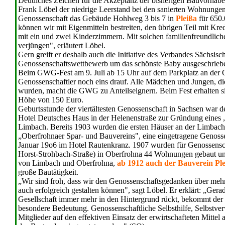
Deutliches Zeichen für die Akzeptanz der bisherigen Bauvorhab
Frank Löbel der niedrige Leerstand bei den sanierten Wohnungen, 
Genossenschaft das Gebäude Hohlweg 3 bis 7 in
Pleißa
für 650.
können wir mit Eigenmitteln bestreiten, den übrigen Teil mit K
mit ein und zwei Kinderzimmern. Mit solchen familienfreundlich
verjüngen", erläutert Löbel.
Gern greift er deshalb auch die Initiative des Verbandes Sächsi
Genossenschaftswettbewerb um das schönste Baby ausgeschriebe
Beim GWG-Fest am 9. Juli ab 15 Uhr auf dem Parkplatz an der O
Genossenschaftler noch eins drauf. Alle Mädchen und Jungen, di
wurden, macht die GWG zu Anteilseignern. Beim Fest erhalten si
Höhe von 150 Euro.
Geburtsstunde der viertältesten Genossenschaft in Sachsen war d
Hotel Deutsches Haus in der Helenenstraße zur Gründung eines „
Limbach. Bereits 1903 wurden die ersten Häuser an der Limbac
„Oberfrohnaer Spar- und Bauvereins", eine eingetragene Genosse
Januar 19o6 im Hotel Rautenkranz. 1907 wurden für Genossensch
Horst-Strohbach-Straße) in Oberfrohna 44 Wohnungen gebaut und
von Limbach und Oberfrohna,
ab 1912 auch der Bauverein Pl
große Bautätigkeit.
„Wir sind froh, dass wir den Genossenschaftsgedanken über mehr
auch erfolgreich gestalten können", sagt Löbel. Er erklärt: „Gerad
Gesellschaft immer mehr in den Hintergrund rückt, bekommt der 
besondere Bedeutung. Genossenschaftliche Selbsthilfe, Selbstver
Mitglieder auf den effektiven Einsatz der erwirtschafteten Mittel