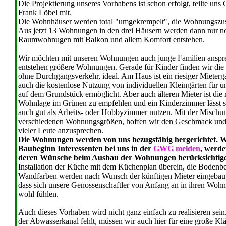
Die Projektierung unseres Vorhabens ist schon erfolgt, teilte un
Frank Löbel mit.
Die Wohnhäuser werden total "umgekrempelt", die Wohnungszusch
Aus jetzt 13 Wohnungen in den drei Häusern werden dann nur no
Raumwohnugen mit Balkon und allem Komfort entstehen.
Wir möchten mit unseren Wohnungen auch junge Familien anspr
entstehen größere Wohnungen. Gerade für Kinder finden wir die
ohne Durchgangsverkehr, ideal. Am Haus ist ein riesiger Mieterga
auch die kostenlose Nutzung von individuellen Kleingärten für u
auf dem Grundstück ermöglicht. Aber auch älteren Mieter ist die 
Wohnlage im Grünen zu empfehlen und ein Kinderzimmer lässt s
auch gut als Arbeits- oder Hobbyzimmer nutzen. Mit der Mischu
verschiedenen Wohnungsgrößen, hoffen wir den Geschmack un
vieler Leute anzusprechen.
Die Wohnungen werden von uns bezugsfähig hergerichtet. W
Baubeginn Interessenten bei uns in der
GWG melden
, werde
deren Wünsche beim Ausbau der Wohnungen berücksichtig
Installation der Küche mit dem Küchenplan überein, die Bodenbel
Wandfarben werden nach Wunsch der künftigen Mieter eingebaut
dass sich unsere Genossenschaftler von Anfang an in ihren Woh
wohl fühlen.
Auch dieses Vorhaben wird nicht ganz einfach zu realisieren sein
der Abwasserkanal fehlt, müssen wir auch hier für eine große Kl