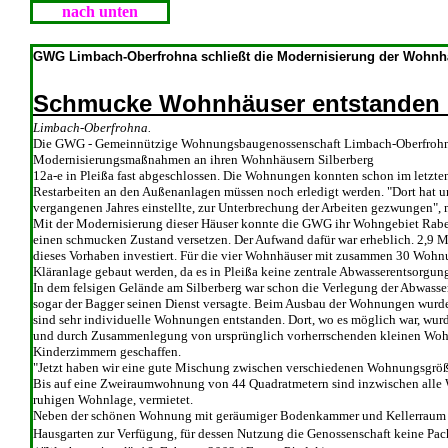
nach unten
GWG Limbach-Oberfrohna schließt die Modernisierung der Wohnhä
Schmucke Wohnhäuser entstanden i
Limbach-Oberfrohna.
Die GWG - Gemeinnützige Wohnungsbaugenossenschaft Limbach-Oberfrohna
Modernisierungsmaßnahmen an ihren Wohnhäusern Silberberg
12a-e in Pleißa fast abgeschlossen. Die Wohnungen konnten schon im letzte
Restarbeiten an den Außenanlagen müssen noch erledigt werden. "Dort hat uns
vergangenen Jahres einstellte, zur Unterbrechung der Arbeiten gezwungen", 
Mit der Modernisierung dieser Häuser konnte die GWG ihr Wohngebiet Rabenst
einen schmucken Zustand versetzen. Der Aufwand dafür war erheblich. 2,9 M
dieses Vorhaben investiert. Für die vier Wohnhäuser mit zusammen 30 Wohn
Kläranlage gebaut werden, da es in Pleißa keine zentrale Abwasserentsorgung
In dem felsigen Gelände am Silberberg war schon die Verlegung der Abwasserl
sogar der Bagger seinen Dienst versagte. Beim Ausbau der Wohnungen wurde
sind sehr individuelle Wohnungen entstanden. Dort, wo es möglich war, wu
und durch Zusammenlegung von ursprünglich vorherrschenden kleinen Wo
Kinderzimmern geschaffen.
"Jetzt haben wir eine gute Mischung zwischen verschiedenen Wohnungsgrößen
Bis auf eine Zweiraumwohnung von 44 Quadratmetern sind inzwischen alle 
ruhigen Wohnlage, vermietet.
Neben der schönen Wohnung mit geräumiger Bodenkammer und Kellerraum st
Hausgarten zur Verfügung, für dessen Nutzung die Genossenschaft keine Pach