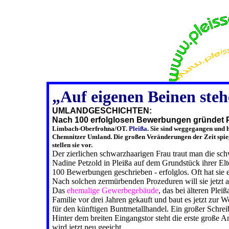
„Auf eigenen Beinen ste
UMLANDGESCHICHTEN:
Nach 100 erfolglosen Bewerbungen gründet P
Limbach-Oberfrohna/OT.
Pleißa
. Sie sind weggegangen und 
Chemnitzer Umland. Die großen Veränderungen der Zeit spieg
stellen sie vor.
Der zierlichen schwarzhaarigen Frau traut man die sch
Nadine Petzold in Pleißa auf dem Grundstück ihrer El
100 Bewerbungen geschrieben - erfolglos. Oft hat sie 
Nach solchen zermürbenden Prozeduren will sie jetzt a
Das
ehemalige Gewerbegebäude
, das bei älteren Pleiß
Familie vor drei Jahren gekauft und baut es jetzt zur
für den künftigen Buntmetallhandel. Ein großer Schreib
Hinter dem breiten Eingangstor steht die erste große 
wird jetzt neu geeicht.