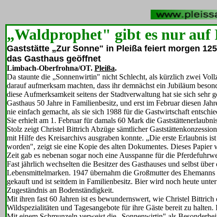
„Waldprophet" gibt es nur auf
Gaststätte „Zur Sonne" in Pleißa feiert morgen 125
das Gasthaus geöffnet
Limbach-Oberfrohna/OT.
Pleißa
.
Da staunte die „Sonnenwirtin" nicht Schlecht, als kürzlich zwei Vol
darauf aufmerksam machten, dass ihr demnächst ein Jubiläum besond
diese Aufmerksamkeit seitens der Stadtverwaltung hat sie sich sehr g
Gasthaus 50 Jahre in Familienbesitz, und erst im Februar diesen Jahres
nie einfach gemacht, als sie sich 1988 für die Gastwirtschaft entsc
Sie erhielt am 1. Februar für damals 60 Mark die Gaststättenerlaubnis
Stolz zeigt Christel Bittrich Abzüge sämtlicher Gaststättenkonzessio
mit Hilfe des Kreisarchivs ausgraben konnte. „Die erste Erlaubnis 
worden", zeigt sie eine Kopie des alten Dokumentes. Dieses Papier w
Zeit gab es nebenan sogar noch eine Ausspanne für die Pferdefuhrwe
Fast jährlich wechselten die Besitzer des Gasthauses und selbst über
Lebensmittelmarken. 1947 übernahm die Großmutter des Ehemanns von
gekauft und ist seitdem in Familienbesitz. Bier wird noch heute unt
Zugeständnis an Bodenständigkeit.
Mit ihren fast 60 Jahren ist es bewundernswert, wie Christel Bittrich
Wildspezialitäten und Tagesangebote für ihre Gäste bereit zu halten. 
Mit einem Schmunzeln verweist die „Sonnenwirtin" als Besonderheit