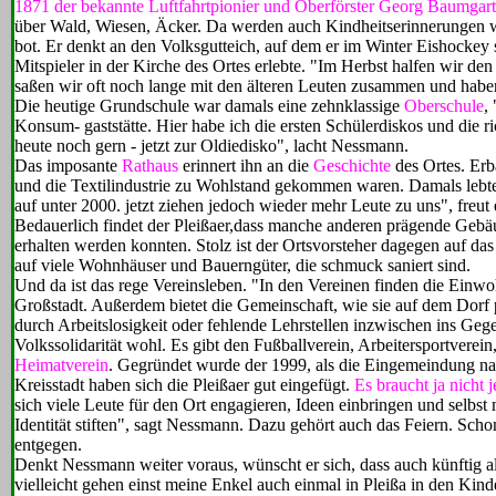
1871 der bekannte Luftfahrtpionier und Oberförster Georg Baumgart
über Wald, Wiesen, Äcker. Da werden auch Kindheitserinnerungen w
bot. Er denkt an den Volksgutteich, auf dem er im Winter Eishockey sp
Mitspieler in der Kirche des Ortes erlebte. "Im Herbst halfen wir d
saßen wir oft noch lange mit den älteren Leuten zusammen und habe
Die heutige Grundschule war damals eine zehnklassige
Oberschule
,
Konsum- gaststätte. Hier habe ich die ersten Schülerdiskos und die 
heute noch gern - jetzt zur Oldiedisko", lacht Nessmann.
Das imposante
Rathaus
erinnert ihn an die
Geschichte
des Ortes. Erb
und die Textilindustrie zu Wohlstand gekommen waren. Damals lebte
auf unter 2000. jetzt ziehen jedoch wieder mehr Leute zu uns", freut e
Bedauerlich findet der Pleißaer,dass manche anderen prägende Gebäu
erhalten werden konnten. Stolz ist der Ortsvorsteher dagegen auf da
auf viele Wohnhäuser und Bauerngüter, die schmuck saniert sind.
Und da ist das rege Vereinsleben. "In den Vereinen finden die Einw
Großstadt. Außerdem bietet die Gemeinschaft, wie sie auf dem Dorf p
durch Arbeitslosigkeit oder fehlende Lehrstellen inzwischen ins Gegen
Volkssolidarität wohl. Es gibt den Fußballverein, Arbeitersportverei
Heimatverein
. Gegründet wurde der 1999, als die Eingemeindung na
Kreisstadt haben sich die Pleißaer gut eingefügt.
Es braucht ja nicht 
sich viele Leute für den Ort engagieren, Ideen einbringen und selbs
Identität stiften", sagt Nessmann. Dazu gehört auch das Feiern. Scho
entgegen.
Denkt Nessmann weiter voraus, wünscht er sich, dass auch künftig a
vielleicht gehen einst meine Enkel auch einmal in Pleißa in den Kind