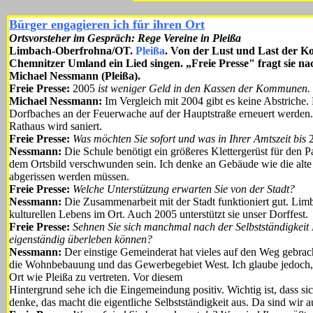
Bürger engagieren ich für ihren Ort
Ortsvorsteher im Gespräch: Rege Vereine in Pleißa
Limbach-Oberfrohna/OT.
Pleißa
. Von der Lust und Last der K
Chemnitzer Umland ein Lied singen. „Freie Presse" fragt sie na
Michael Nessmann (Pleißa).
Freie Presse:
2005
ist weniger Geld in den Kassen der Kommunen. 
Michael Nessmann:
Im Vergleich mit 2004 gibt es keine Abstriche.
Dorfbaches an der Feuerwache auf der Hauptstraße erneuert werden.
Rathaus wird saniert.
Freie Presse:
Was möchten Sie sofort und was in Ihrer Amtszeit bis
2
Nessmann:
Die Schule benötigt ein größeres Klettergerüst für den P
dem Ortsbild verschwunden sein. Ich denke an Gebäude wie die alte K
abgerissen werden müssen.
Freie Presse:
Welche Unterstützung erwarten Sie von der Stadt?
Nessmann:
Die Zusammenarbeit mit der Stadt funktioniert gut. Limb
kulturellen Lebens im Ort. Auch 2005 unterstützt sie unser Dorffest.
Freie Presse:
Sehnen Sie sich manchmal nach der Selbstständigkeit I
eigenständig überleben können?
Nessmann:
Der einstige Gemeinderat hat vieles auf den Weg gebrac
die Wohnbebauung und das Gewerbegebiet West. Ich glaube jedoch, h
Ort wie Pleißa zu vertreten. Vor diesem
Hintergrund sehe ich die Eingemeindung positiv. Wichtig ist, dass sic
denke, das macht die eigentliche Selbstständigkeit aus. Da sind wir