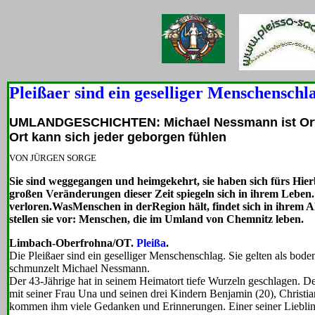
Pleißaer sind ein geselliger Menschenschl
UMLANDGESCHICHTEN: Michael Nessmann ist Ortsv
Ort kann sich jeder geborgen fühlen
VON JÜRGEN SORGE
Sie sind weggegangen und heimgekehrt, sie haben sich fürs Hi
großen Veränderungen dieser Zeit spiegeln sich in ihrem Leben.
verloren.WasMenschen in derRegion hält, findet sich in ihrem A
stellen sie vor: Menschen, die im Umland von Chemnitz leben.
Limbach-Oberfrohna/OT.
Pleißa
.
Die Pleißaer sind ein geselliger Menschenschlag. Sie gelten als bode
schmunzelt Michael Nessmann.
Der 43-Jährige hat in seinem Heimatort tiefe Wurzeln geschlagen. De
mit seiner Frau Una und seinen drei Kindern Benjamin (20), Christia
kommen ihm viele Gedanken und Erinnerungen. Einer seiner Lieblin