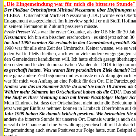
„Die Eingemeindung war für mich die bitterste Stunde"
Der Pleißaer Ortschaftsrat Michael Nessmann über Hoffnungen 
PLEIßA - Ortschaftsrat Michael Nessmann (CDU) wurde von Ober­bü
Enga­gement ausgezeichnet. Im Inter­view spricht er mit Steffi Hof­m
in seinem Heimatort in Zukunft passieren müsste.
Freie Presse:
Was war Ihr erster Gedanke, als der OB Sie für 30 Jah
Nessmann:
Ich bin ein bisschen erschrocken - es sind jetzt schon 30
Im Juni 1990 wurden Sie erst­mals in den Gemeinderat ge­wählt. S
1990 war für alle eine Zeit des Um­bruchs. Keiner wusste, wie es weit
jeden Fall in Pleißa bleiben, auch wenn viele andere weggegangen sin
den Gemein­derat kandidieren will. Ich hatte ehr­lich gesagt überhau
den ersten und letzten demokratischen Wahlen der DDR teilgenom
es ge­schafft hatten. Was waren Ihre persönlichen Ziele damals?
Ich
eine ganz andere Zeit begonnen und es müsste ein Anfang gemacht w
war für mich von Anfang an eine Politik für den Ort. Die Parteizugehör
Anders war das im Sommer 2019- da sind Sie nach 18 Jahren als Or
Wähler mehr Stimmen im Ort­schaftsrat haben als die
CDU.
Das sti
Wie läuft es Ihrer Meinung nach mit Ihrem Nachfolger Holger Sc
Mein Eindruck ist, dass der Ort­schaftsrat nicht mehr die Bedeutung h
jetzt weniger Einfluss nehmen können in Limbach-Oberfrohna auf da
Jahr
1999 haben Sie damals kritisch gesehen. Wie betrachten Sie
andere die bitterste Stunde für unseren Ort. Damals wurde ja auch d
nerzahl die Chance auf eine Verwal­tungsgemeinschaft mit Limbach b
Eingemeindung auch etwas Positives zur Folge hatte, zum Beispiel 
vereins.