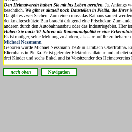
Den Heimatverein haben Sie mit ins Leben gerufen.
Ja. Anfangs war
beachtlich.
Wo gibt es aktuell noch Baustel­len in Pleißa, die Ih
Da gibt es zwei Sachen. Zum einen muss das Rathaus saniert werden.
denk­malgeschützte Bau braucht drin­gend eine Frischekur. Zum andere
anderen durch den Autobahnausbau oder das Industriegebiet. Hier ist 
Haben Sie nach 30 Jahren als Kommunalpolitiker eine Er­kenntn
Es ist mutiger, seine Meinung zu än­dern, als starr auf ihr zu beharren.
Michael Nessmann
Geboren wurde Michael Nessmann 1959 in Limbach-Oberfrohna. Er lebt
Elternhaus in Plei­ßa. Er ist gelernter Elektroinstallateur und arbeitet
drei Kinder und sechs Enkel und ist Vorsitzender des Heimatvereins 
nach oben
Navigation