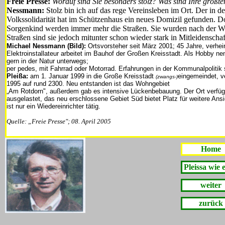
Freie Presse:
Worauf sind Sie besonders stolz? Was sind Ihre größt
Nessmann:
Stolz bin ich auf das rege Vereinsleben im Ort. Der in de
Volkssolidarität hat im Schützenhaus ein neues Domizil gefunden. D
Sorgenkind werden immer mehr die Straßen. Sie wurden nach der We
Straßen sind sie jedoch mitunter schon wieder stark in Mitleidensch
Michael Nessmann (Bild):
Ortsvorsteher seit März 2001; 45 Jahre, verheira
Elektroinstallateur arbeitet im Bauhof der Großen Kreisstadt. Als Hobby ne
gern in der Natur unterwegs;
per pedes, mit Fahrrad oder Motorrad. Erfahrungen in der Kommunalpolitik
Pleißa:
am 1. Januar 1999 in die Große Kreisstadt
eingemeindet, v
(zwangs-)
1995 auf rund 2300. Neu entstanden ist das Wohngebiet
„Am Rotdorn", außerdem gab es intensive Lückenbebauung. Der Ort verfüg
ausgelastet, das neu erschlossene Gebiet Süd bietet Platz für weitere Ansi
ist nur ein Wiedereinrichter tätig.
Quelle: „Freie Presse"; 08. April 2005
Home
Pleissa wie e
weiter
zurück