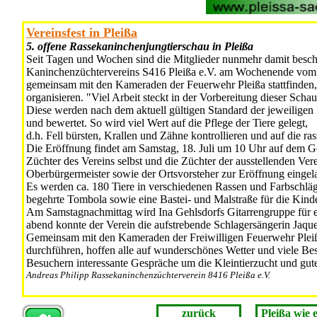
Vereinsfest in Pleißa
5. offene Rassekaninchenjungtierschau in Pleißa
Seit Tagen und Wochen sind die Mitglieder nunmehr damit beschäf
Kaninchenzüchtervereins S416 Pleißa e.V. am Wochenende vom 18
gemeinsam mit den Kameraden der Feuerwehr Pleißa stattfinden,
organisieren. "Viel Arbeit steckt in der Vorbereitung dieser Scha
Diese werden nach dem aktuell gültigen Standard der jeweiligen R
und bewertet. So wird viel Wert auf die Pflege der Tiere gelegt,
d.h. Fell bürsten, Krallen und Zähne kontrollieren und auf die 
Die Eröffnung findet am Samstag, 18. Juli um 10 Uhr auf dem Ge
Züchter des Vereins selbst und die Züchter der aus­stellenden Ve
Oberbürgermeister sowie der Ortsvorsteher zur Eröffnung eingel
Es werden ca. 180 Tiere in verschiedenen Rassen und Farb­schläg
begehrte Tombola sowie eine Bastei- und Malstraße für die Kinder
Am Samstagnachmittag wird Ina Gehlsdorfs Gitarrengruppe für 
abend konnte der Verein die aufstrebende Schlagersängerin Jaqu
Gemeinsam mit den Kameraden der Freiwilligen Feuerwehr Pleiß
durchführen, hoffen alle auf wunderschönes Wetter und viele Be
Besuchern interessante Gespräche um die Kleintierzucht und gut
Andreas Philipp Rassekaninchenzüchterverein 8416 Pleißa e.V.
zurück
Pleißa wie e