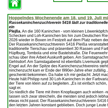
Hoppelndes Wochenende am 18. und 19. Juli mi
Rassekaninchenzuchtverein 5416 lädt zur traditionell
ein
Plejßa.
An die 160 Kanin­chen - vom kleinen Löwenköpf­c
Schecken und Loh-Kaninchen bis hin zum Deutschen Ries
2026 wieder in Boxen im Festzelt auf dem Platz neben d
Der Rassekaninchenzucht­verein S416 Pleißa veranstaltet
traditio­nelle Tierschau und präsentiert 30 Rassen und Fa
Hüpfburg, Tombola und eine Bastelstraße. Die Feuer­wehr P
schau über ihre Arbeit Auskunft geben. Am Samstagnachmit
Gehls­dorf. Am Samstagabend ist ebenfalls Livemusik gepl
Engel auf. An der Spitze des Kaninchenzuchtvereins steht 
ninchenzucht kam er Ende der I990er-Jahre eher zufällig.
ge­schenkt bekommen. Da habe ich mir gedacht: Jetzt machen
Heute hält Philipp rund 30 Loh-Kaninchen in der Farbvari­
der Tiere von klein auf zu begleiten. „Es ist einfach schö
sagt er.
So niedlich die Tiere mit ih­ren Knopfaugen auch wirken -r
lassen sich zwar streicheln, die meisten sind jedoch lebha
etwas nicht passt. Der Ras­sekaninchenzuchtverein S416 Ple
den letz­ten Jahren konstant geblieben. Doch junge Leute 