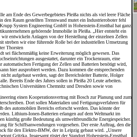
alle am Ende des Gewerbegebietes Pleißa nichts als viel leere Fläche
g in den Raum gestellten Trennwand mutet ein Industrieroboter fehl
enKrupp System Engineering GmbH in Hohenstein-Ernstthal hat ganz
tikunternehmen gehörende Immobi­lie in Pleißa. „Hier entsteht ein
 wir entwickeln Anlagen von der Herstellung der einzelnen Zel­len
 streben wir eine führen­de Rolle bei der industriellen Umsetzung
ter Thorsten
adt sei flächenmäßig keine Erweite­rung möglich gewesen. Das
seinrichtungen ausge­stattet, darunter ein Trocken­raum, eine
 automatischen Ferti­gung der Zellen und Batterien benötigt wird,
kann hier ausprobiert werden. Dazu kommen die ent­sprechenden
 nicht aufgebaut werden, sagt der Bereichsleiter Batterie, Holger
alle. Bereits Ende des Jahres sollen in Pleißa 20 Leute arbeiten.
Technischen Universitäten Chemnitz und Dresden sowie von
­neering einen Kooperations­vertrag mit Bosch zur Planung und zum
terschreiben. Dort sol­len Materialien und Ferti­gungsverfahren für
lb des automobilen Bereichs erforscht werden. Das könnte der
erden. Lithium-Ionen-Batterien erlangen auf dem Weltmarkt im
 künftig große Bedeutung als umweltfreundli­che Energiespeicher.
erung für Schiffsanwendungen vor­gesehen. Der erste Auftrag, den die
pack für den Elektro-BMW, der in Leipzig gebaut
wird. „Unsere
etont Gritzka. Insgesamt rüstet der Standort Hohenstein-Ernstthal