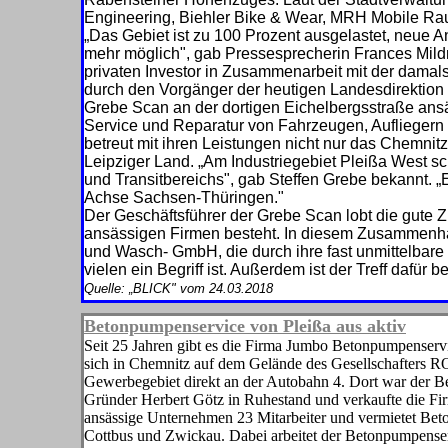
Engineering, Biehler Bike & Wear, MRH Mobile Ra
„Das Gebiet ist zu 100 Prozent ausge­lastet, neue 
mehr möglich", gab Presse­sprecherin Frances Mild
privaten Inves­tor in Zusammenarbeit mit der dam
durch den Vorgänger der heutigen Landesdirektion e
Grebe Scan an der dortigen Eichelbergsstraße ansä
Service und Reparatur von Fahrzeu­gen, Auflieger
betreut mit ihren Leis­tungen nicht nur das Chemni
Leipziger Land. „Am Industriegebiet Pleißa West sc
und Transitbereichs", gab Steffen Grebe bekannt. „Es
Achse Sachsen-Thüringen."
Der Geschäftsführer der Grebe Scan lobt die gute Z
ansässigen Firmen be­steht. In diesem Zusammenhan
und Wasch- GmbH, die durch ihre fast unmittelbare
vielen ein Begriff ist. Außer­dem ist der Treff dafür 
Quelle: „BLICK" vom 24.03.2018
Betonpumpenservice von Pleißa aus aktiv
Seit 25 Jahren gibt es die Firma Jumbo Betonpumpenservi
sich in Chemnitz auf dem Gelände des Gesellschafters 
Gewerbegebiet direkt an der Autobahn 4. Dort war der B
Gründer Herbert Götz in Ruhestand und verkaufte die Fi
ansässige Unternehmen 23 Mitarbeiter und vermietet Be
Cottbus und Zwickau. Dabei arbeitet der Betonpumpen­s