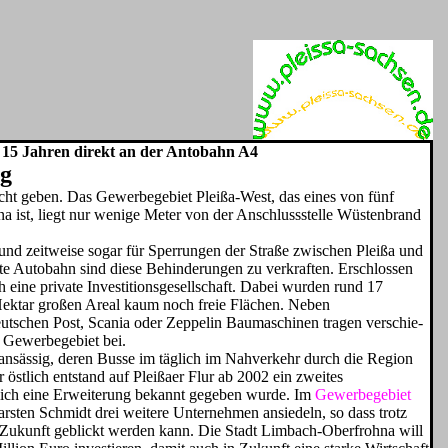
s 15 Jahren direkt an der Antobahn A4
ng
cht geben. Das Ge­werbegebiet Pleißa-West, das ei­nes von fünf
 ist, liegt nur wenige Meter von der Anschlussstelle Wüstenbrand
 und zeitweise sogar für Sperrungen der Straße zwischen Pleißa und
te Auto­bahn sind diese Behinderungen zu verkraften. Erschlossen
ine private In­vestitionsgesellschaft. Dabei wurden rund 17
 Hektar großen Areal kaum noch freie Flächen. Neben
­schen Post, Scania oder Zeppelin Baumaschinen tragen verschie­
m Gewerbegebiet bei.
ansäs­sig, deren Busse im täglich im Nahverkehr durch die Region
stlich entstand auf Pleißaer Flur ab 2002 ein zweites
zlich eine Erweiterung bekannt gegeben wurde. Im
Ge­werbegebiet
rsten Schmidt drei weitere Unternehmen ansiedeln, so dass trotz
ie Zukunft geblickt werden kann. Die Stadt Limbach-Oberfrohna will