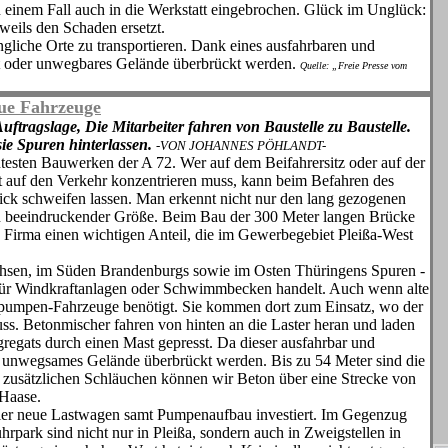
einem Fall auch in die Werk­statt eingebrochen. Glück im Un­glück:
eils den Schaden ersetzt.
iche Or­te zu transportieren. Dank eines aus­fahrbaren und
t oder unwegbares Gelände überbrückt werden.
Quelle: „Freie Presse vom
eue Fahrzeuge
tragslage, Die Mitarbeiter fahren von Baustelle zu Baustelle.
ie Spuren hinterlassen.
-VON JOHANNES PÖHLANDT-
esten Bauwer­ken der A 72. Wer auf dem Beifahrer­sitz oder auf der
 auf den Verkehr konzentrie­ren muss, kann beim Befahren des
ck schweifen lassen. Man erkennt nicht nur den lang gezogenen
n beeindruckender Größe. Beim Bau der 300 Meter langen Brü­cke
e Firma einen wichtigen Anteil, die im Ge­werbegebiet Pleißa-West
chsen, im Süden Brandenburgs sowie im Osten Thüringens Spuren -
für Windkraftanlagen oder Schwimmbecken handelt. Auch wenn alte
npumpen-Fahrzeuge benötigt. Sie kommen dort zum Einsatz, wo der
s. Betonmi­scher fahren von hinten an die Las­ter heran und laden
regats durch einen Mast gepresst. Da dieser ausfahrbar und
r unwegsames Gelände überbrückt werden. Bis zu 54 Meter sind die
 zusätzlichen Schläuchen kön­nen wir Beton über eine Strecke von
 Haase.
vier neue Lastwagen samt Pumpenaufbau in­vestiert. Im Gegenzug
park sind nicht nur in Pleißa, sondern auch in Zweigstel­len in