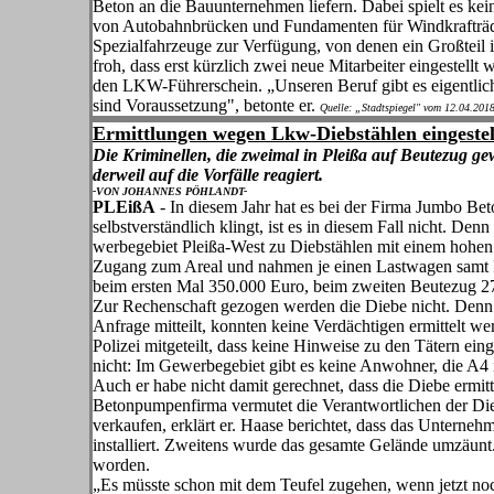
Beton an die Bauunternehmen liefern. Dabei spielt es kei
von Autobahnbrücken und Fundamenten für Windkrafträde
Spezialfahrzeuge zur Verfügung, von denen ein Großteil in 
froh, dass erst kürzlich zwei neue Mitarbeiter eingestell
den LKW-Führerschein. „Unseren Beruf gibt es eigentli
sind Voraussetzung", betonte er.
Quelle: „Stadtspiegel" vom 12.04.201
Ermittlungen wegen Lkw-Diebstählen eingestel
Die Kriminellen, die zwei­mal in Pleißa auf Beutezug g
derweil auf die Vorfälle reagiert.
-VON JOHANNES PÖHLANDT-
PLEißA
- In diesem Jahr hat es bei der Firma Jumbo Be
selbstverständlich klingt, ist es in diesem Fall nicht. 
werbegebiet Pleißa-West zu Dieb­stählen mit einem hohen
Zugang zum Areal und nahmen je einen Lastwa­gen samt
beim ersten Mal 350.000 Euro, beim zweiten Beute­zug 2
Zur Rechenschaft gezogen wer­den die Diebe nicht. Denn s
Anfrage mitteilt, konnten keine Verdächti­gen ermittelt we
Polizei mitgeteilt, dass keine Hinweise zu den Tätern ein
nicht: Im Gewerbegebiet gibt es kei­ne Anwohner, die A4 i
Auch er habe nicht damit gerech­net, dass die Diebe ermi
Betonpumpenfirma vermutet die Verantwortlichen der Die
verkaufen, er­klärt er. Haase berichtet, dass das Un­terne
installiert. Zweitens wurde das ge­samte Gelände umzäunt.
worden.
„Es müsste schon mit dem Teufel zu­gehen, wenn jetzt noch