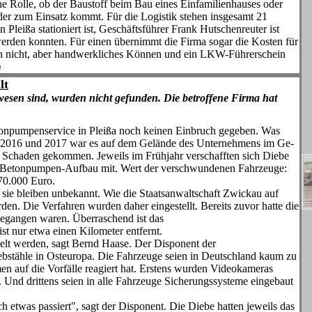
ne Rolle, ob der Baustoff beim Bau eines Einfamilienhauses oder
r zum Einsatz kommt. Für die Logistik stehen insgesamt 21
Pleißa stationiert ist, Ge­schäftsführer Frank Hutschenreuter ist
t werden konnten. Für einen übernimmt die Firma sogar die Kosten für
ch nicht, aber handwerkliches Können und ein LKW-Führerschein
8
lt
ewesen sind, wurden nicht gefunden. Die be­troffene Firma hat
tonpumpenser­vice in Pleißa noch keinen Einbruch gegeben. Was
Denn 2016 und 2017 war es auf dem Gelände des Unternehmens im Ge­
 Schaden gekommen. Jeweils im Frühjahr ver­schafften sich Diebe
 Betonpumpen-Aufbau mit. Wert der verschwundenen Fahrzeuge:
70.000 Euro.
ie blei­ben unbekannt. Wie die Staatsan­waltschaft Zwickau auf
rden. Die Verfahren wurden daher eingestellt. Bereits zu­vor hatte die
ge­gangen waren. Überraschend ist das
st nur etwa einen Kilometer entfernt.
ttelt werden, sagt Bernd Haase. Der Disponent der
bstähle in Osteuropa. Die Fahrzeuge seien in Deutschland kaum zu
hmen auf die Vorfälle reagiert hat. Erstens wurden Videokameras
 Und drit­tens seien in alle Fahrzeuge Siche­rungssysteme eingebaut
 etwas pas­siert", sagt der Disponent. Die Diebe hatten jeweils das