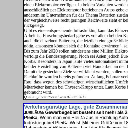
einen Elektromotor ver­fügen. In beiden Varianten werden
ausschließlich per Elektromotor betriebenen Autos gebe e
anderem im Unternehmen für das Thema Batterien zuständi
der vergleichs­weise recht geringen Reichweite sieht er 
rückgelegt.
Gibt es eine entsprechende Infra­struktur, kann das Fahr
Arbeit ist. For­schungsbedarf gebe es vor allem bei den Ko
auch die einzelnen Batterien, die letztlich eine große bil
nötig, ansonsten können sich die Kontakte erwärmen", sag
Bis zum Jahr 2020 sollen mindes­tens eine Million Elektr
verfolgt die Bundesregierung. Noch sei Asien je­doch Europ
Korbs. Besonders in Japan laufe vieles automatisiert mith
bei der Her­stellung von Batterien viel Handar­beit an der
Damit die gesteckten Ziele ver­wirklicht werden, sollen z
Fachkräfte wurden bereits gefunden. Anfang Februar ver
Rau, dass wegen des schwieri­gen wirtschaftlichen Umfel
Mitarbeiter kamen bei Thyssen-Krupp unter. Laut Korbs b
gebraucht wird.
Quelle: „Freie Presse" vom 01. 08. 2012
Verkehrsgünstige Lage, gute Zusammenar
Gewerbegebiet besteht seit mehr als 
JUBILÄUM:
Pleißa.
Wenn man von Pleißa aus in Richtung Autoba
Industriegebiet Pleißa West. Mit einer Größe von 
Ra­bensteiner Höhenzuges. Laut der Stadtverwalt