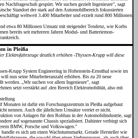
inen Nachfrageschub gespürt. Wir suchen gezielt Ingenieure", sagt
utsche Standort der stark auf den Automobilbereich fokussierten
chäftigt welt­weit 3.400 Mitarbeiter und erzielt rund 800 Millionen
e und etwa 80 Millionen Umsatz mit steigender Tendenz, wie Korbs
­men bereits seit mehreren Jah­ren Modul- und Batteriemon­
Frankreich.
m in Pleißa
der Elektrofahrzeuge deutlich erhöhen -Thyssen-Krupp will diese
yssen-Krupp System Engineering in Hohenstein-Ernstthal sowie im
will nun seine Mitarbei­teranzahl erhöhen. Bis zu 20 neue
t wer­den. „Wir suchen vor allem Ingeni­eure", sagt
men setzt verstärkt auf .den Be­reich Elektromobilität, also mit
stellung
f Monaten ist dafür ein Forschungszentrum in Pleißa aufgebaut
ht nennen. Auch die jährli­chen Umsätze verriet er nicht.
uktion von Anlagen für den Rohbau in der Automobilindustrie, sagt
dere auf sogenannte Chassis spezialisiert. Dahinter ver­birgt sich
nde­rem BMW, Porsche und Volkswa­gen."
ien handle es sich um einen Wachstumsmarkt. Gerade Hersteller wie
ridfahrzeuge, die so­wohl über einen Verbrennungs- als auch über