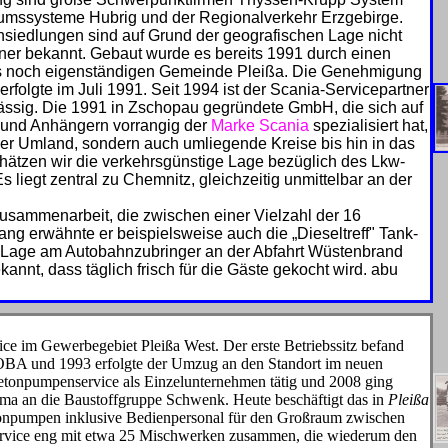
umssysteme Hubrig und der Regionalverkehr Erzgebirge.
Ansiedlungen sind auf Grund der geografischen Lage nicht
ner be­kannt. Gebaut wurde es bereits 1991 durch einen
als noch eigenständigen Ge­meinde Pleißa. Die Genehmigung
rfolgte im Juli 1991. Seit 1994 ist der Scania-Servicepartner
ssig. Die 1991 in Zschopau ge­gründete GmbH, die sich auf
n und Anhängern vorrangig der
Marke Scania
spezi­alisiert hat,
tzer Umland, sondern auch umliegen­de Kreise bis hin in das
hätzen wir die verkehrs­günstige Lage bezüglich des Lkw-
 liegt zentral zu Chemnitz, gleichzeitig unmit­telbar an der
usammenar­beit, die zwischen einer Vielzahl der 16
g erwähnte er beispielsweise auch die „Dieseltreff" Tank-
 Lage am Autobahn­zubringer an der Abfahrt Wüsten­brand
bekannt, dass täglich frisch für die Gäste gekocht wird. abu
ce im Gewerbegebiet Pleißa West. Der erste Betriebssitz befand
ROBA und 1993 erfolgte der Umzug an den Standort im neuen
etonpumpenservice als Einzelun­ternehmen tätig und 2008 ging
rma an die Baustoffgruppe Schwenk. Heute beschäftigt das in
Pleißa
tonpumpen inklusive Bedienpersonal für den Großraum zwischen
ervice eng mit etwa 25 Mischwerken zusammen, die wiederum den