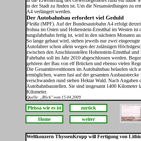
in die Erweiterung des Gewerbegebietes rund ein halbe Mil
in der Stadt zu fin­den ist. Um die Neuansiedlungen zu e
A4 verlängert werden.
Der Autobahnbau erfordert viel Geduld
Pleißa
(MPF). Auf der Bundesauto­bahn A4 erfolgt derzei
frohna im Osten und Hohenstein-Ernstthal im Westen ist 
tungsfahrbahn fertig ist, wird in den nächsten Monaten a
So lange gebaut wird, stehen jeweils nur zwei eingeengt
Autofahrer schon allein wegen der zulässigen Höchstge­sch
zwischen den Anschlussstellen Hohenstein-Emstthal und
Fahrbahn soll im Jahr 2010 abge­schlossen werden. Beg
gehören der Bau von elf Brücken und ebenso vielen Rege
Die Gesamtinvestitionen im Autobahnbau belaufen sich a
ermöglichen, waren fast auf der gesamten Ausbaustrecke
verschwanden rund sieben Hektar Wald. Nach Angaben de
Autobahnbaustellen. Sie sind insgesamt 1400 Kilometer l
Kilometer.
Quelle: „Blick" vom 15.04.2009
Pleissa wie es ist
zurück
Home
weiter
Weltkonzern ThyssenKrupp will Fertigung von Lithiu