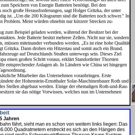
 zum Speichern von Energie Batte­rien benötigt. Bei den
s noch große Herausforderun­gen, sagt Holger Gritzka, der unter
g ist. „Um die 200 Kilogramm sind die Batte­rien noch schwer." In
kein Problem. Meist würden ohnehin nur kürzere Strecken zu­
zeug zum Beispiel geladen werden, während der Besitzer bei der
ntakten. Jede Batterie besitzt mehrere Zellen. Nicht nur sie, son­dern
den, müs­sen miteinander verbunden werden. „Es ist eine hohe Qualität
t Gritzka. Dann dro­hen ein Hitzestau und somit auch ein Brand.
ofahrzeuge auf Deutschlands Straßen unter­wegs sein. Dieses Ziel
a einen großen Schritt voraus, erklärt Standortleiter Thors­ten
ilfe ent­sprechender Anlagen ab. In Ländern wie China sei hingegen
 Tagesordnung.
usätzliche Mitarbeiter das Unternehmen vor­anbringen. Erste
kündete der Hohenstein-Ernstthaler Solar-Maschinenbauer Roth und
des Stel­len abgebaut werden. Einige der ehe­maligen Roth-und-Rau-
esitzen sie das nötige Vorwissen, welches nun im Unter­nehmen
beit
25 Jahren
hn fährt, sieht man es schon von weitem links liegen: Das
186.000 Quadratmetern erstreckt es sich an den Hängen des
ung sind große Schwerpunktfirmen Thyssen-Krupp System