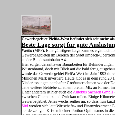
Gewerbegebiet Pleißa-West befindet sich seit mehr al
Beste Lage sorgt für gute Auslastu
Pleißa
(MPF). Eine günstigere Lage kann es eigentlich ni
Gewerbegebieten im Bereich der Stadt limbach-Oberfrohna
an der Bundesautobahn A4.
Hier sorgen derzeit zwar Bauar­beiten für Behinderungen
Wüstenbrand, doch mit Blick auf die bald fertig ausgebau
wurde das Gewerbegebiet Pleißa-West im Jahr 1993 durch e
Millionen Mark investiert. Heute gibt es in dem rund 20
Niederlassungen namhafter Großunternehmen wie der Deut
dene weitere Betriebe zu einem breiten Mix an Firmen i
Unter anderem ist hier auch die
Autobus Sachsen GmbH
zwischen Chemnitz und Zwickau rollen. Einige Kilometer ö
Gewerbegebiet. Jenes wuchs seither an, so dass nun kür
Süd
werden sich laut Wirtschafts- und Finanzdezernent Ca
der derzeitigen Krise mit einer Portion Optimismus in d