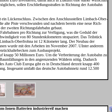
lion Euro investieren, damit auch in Zukunft eine star­ke Wirtschaft
rmöglichen, sollen Erschlie­ßungsstraßen in Richtung der Autobahn
t ein Lückenschluss. Zwischen den An­schlussstellen Limbach-Ober­
die alte Piste verschwunden und nachdem bereits eine neue Rich­
n der zweiten Richtungsfahrbahn ge­baut.
e Fahrbahnen pro Richtung zur Verfügung, was die Geduld der
windigkeit von 80 Stunden­kilometern strapaziert. Das Teil­stück
 Limbach-Oberfrohna ist 12 Kilometer lang. Der Neubau der
onnen wurde mit den Arbeiten im No­vember 2007. UInter anderem
nrück­haltebecken zum Ausbaupro­jekt.
uf knapp 50 Millionen Euro. Um die Verbreiterung der Autobahn zu
 Baumfällungen in den angren­zenden Wäldern nötig. Dadurch
s Auto Club Europa gibt es in Deutschland derzeit knapp 400
ang. Insgesamt umfaßt das deut­sche Autobahnnetz rund 12.500
m-Ionen-Batterien industriereif machen