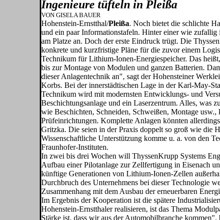
Ingenieure tüfteln in Pleißa
VON GISELA BAUER
Hohenstein-Ernstthal/
Pleißa
. Noch bietet die schlichte H
und ein paar Informationstafeln. Hinter einer wie zufalli
am Platze an. Doch der erste Eindruck trügt. Die Thyss
konkrete und kurzfristige Pläne für die zuvor einem Logis
Technikum für Lithium-Ionen-Energiespeicher. Das heißt,
bis zur Montage von Modu­len und ganzen Batterien. Damit
dieser Anlagen­technik an", sagt der Hohensteiner Werklei
Korbs. Bei der innerstädtischen Lage in der Karl-May-St
Technikum wird mit modernsten Entwicklungs- und Versuch
Beschichtungsanlage und ein Laserzentrum. Alles, was zur
wie Beschichten, Schneiden, Schweißen, Monta­ge usw., 
Prüfeinrichtun­gen. Komplette Anlagen könn­ten allerdings
Gritzka. Die seien in der Praxis doppelt so groß wie die H
Wissen­schaftliche Unterstützung kom­me u. a. von den 
Fraunhofer-Instituten.
In zwei bis drei Wochen will ThyssenKrupp Systems Engi
Aufbau einer Pilotan­lage zur Zellfertigung in Eisen­ach un
künftige Generationen von Lithium-Ionen-Zellen außerha
Durchbruch des Unter­nehmens bei dieser Technolo­gie w
Zusammenhang mit dem Ausbau der erneuer­baren Energien
Im Ergebnis der Kooperation ist die spätere Industrialisi
Hohenstein-Ernstthaler realisieren, ist das Thema Modul
Stärke ist, dass wir aus der Automobilbranche kommen", b