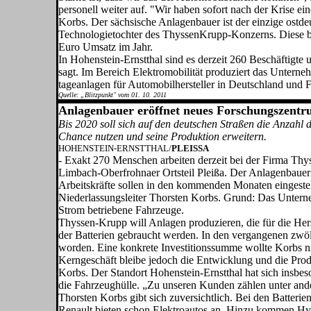
perso­nell weiter auf. "Wir haben sofort nach der Krise e
Korbs. Der sächsische Anlagenbauer ist der einzige ostde
Technologietoch­ter des ThyssenKrupp-Konzerns. Diese bes
Euro Umsatz im Jahr.
In Hohenstein-Ernstthal sind es derzeit 260 Beschäftigt
sagt. Im Bereich Elektromobilität produziert das Unterneh
tageanlagen für Automobilher­steller in Deutschland und 
Quelle: „Blitzpunkt" vom 01. 10. 2011
Anlagenbauer eröffnet neues Forschungszentru
Bis 2020 soll sich auf den deutschen Straßen die Anzahl 
Chance nutzen und seine Produktion erweitern.
HOHENSTEIN-ERNSTTHAL/
PLEISSA
- Exakt 270 Menschen arbeiten der­zeit bei der Firma Th
Limbach-Oberfrohnaer Ortsteil Pleißa. Der Anla­genbauer 
Arbeitskräfte sollen in den kom­menden Monaten eingestell
Niederlassungsleiter Thorsten Korbs. Grund: Das Unter­neh
Strom betriebene Fahrzeuge.
Thyssen-Krupp will Anlagen produzieren, die für die Her
der Batterien gebraucht werden. In den vergangenen zwöl
worden. Eine kon­krete Investitionssumme wollte Korbs nic
Kerngeschäft bleibe jedoch die Entwicklung und die Prod
Korbs. Der Standort Hohenstein-Ernstthal hat sich insbeson
die Fahrzeughülle. „Zu un­seren Kunden zählen unter a
Thorsten Korbs gibt sich zuver­sichtlich. Bei den Batter
Renault bie­ten schon Elektroautos an. Hinzu kommen Hyb