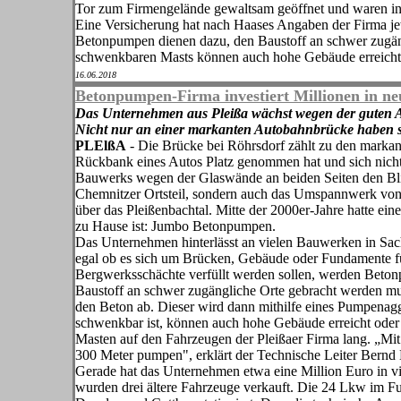
Tor zum Firmen­gelände gewaltsam geöffnet und wa­ren in 
Eine Versicherung hat nach Haases Angaben der Firma jew
Betonpumpen dienen dazu, den Baustoff an schwer zugängl
schwenkbaren Masts können auch hohe Gebäude er­reich
16.06.2018
Betonpumpen-Firma investiert Millionen in n
Das Unternehmen aus Pleißa wächst wegen der guten Auf
Nicht nur an einer markanten Autobahn­brücke haben s
PLElßA
- Die Brücke bei Röhrsdorf zählt zu den markant
Rückbank eines Au­tos Platz genommen hat und sich nicht
Bauwerks wegen der Glaswände an beiden Seiten den Bli
Chemnitzer Orts­teil, sondern auch das Umspann­werk vo
über das Pleißenbachtal. Mitte der 2000er-Jahre hatte ein
zu Hause ist: Jumbo Betonpumpen.
Das Unternehmen hinterlässt an vielen Bauwerken in Sa
egal ob es sich um Brücken, Gebäude oder Fundamente 
Bergwerksschächte verfüllt werden sollen, werden Be­to
Baustoff an schwer zugängliche Or­te gebracht werden mus
den Beton ab. Dieser wird dann mithilfe eines Pumpenagg
schwenkbar ist, können auch hohe Gebäude erreicht ode
Masten auf den Fahrzeugen der Pleißaer Firma lang. „Mit
300 Meter pumpen", erklärt der Technische Leiter Bernd
Gerade hat das Unternehmen et­wa eine Million Euro in 
wurden drei ältere Fahrzeuge verkauft. Die 24 Lkw im Fuhr